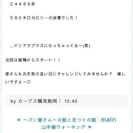
２４４８６歩
５８０キロカロリーの消費でした！
…ドリアでプラスになっちゃってる～
笑
(
)
次回は巣鴨からスタート！！
皆さんもお天気の良い日にチャレンジしてみませんか？ 楽し
いですよ～♡
by
カーブス鶴見駒岡
10:40
«
main
～パン屋さん～の話と足つりの話
»
山手線ウォーキング